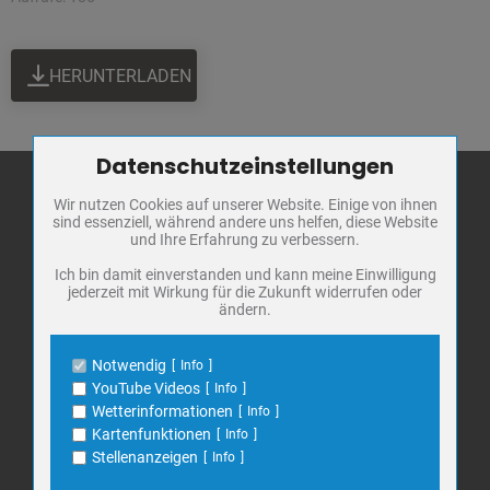
HERUNTERLADEN
Datenschutzeinstellungen
Zum Betrieb der Seite notwendige Cookies / Drittanbieter:
Wir nutzen Cookies auf unserer Website. Einige von ihnen
Name
PHP Session Cookie
sind essenziell, während andere uns helfen, diese Website
Anbieter
Eigentümer dieser Website
und Ihre Erfahrung zu verbessern.
Stadt Bad
Zweck
Absicherung Kontaktformular / SPAM
Frankenhausen
Schutz
Ich bin damit einverstanden und kann meine Einwilligung
jederzeit mit Wirkung für die Zukunft widerrufen oder
Cookie Name
PHPSESSID, fe_typo_user
Markt 1
ändern.
Cookie Laufzeit
undefined
06567 Bad Frankenhausen
Telefon: 034671 7 20 0
Notwendig
Info
Name
Cookiespeicherung Entscheidungscookie
E-Mail:
info@bad-frankenhausen.de
YouTube Videos
Info
Anbieter
Eigentümer dieser Website
Wetterinformationen
Info
Zweck
Speichert die Einstellungen der Besucher
Kartenfunktionen
Info
bezüglich der Speicherung von Cookies.
Search
Stellenanzeigen
Info
Suche
Cookie Name
dywc
for: