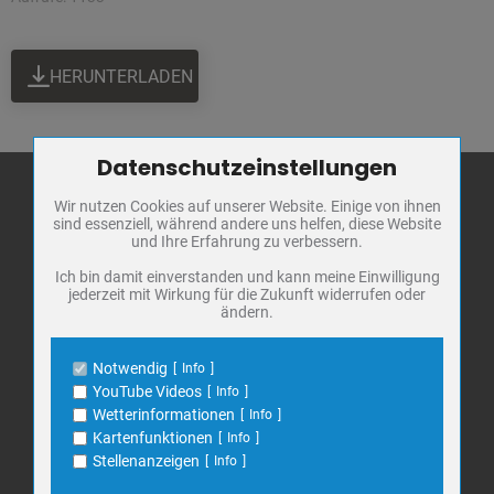
HERUNTERLADEN
Datenschutzeinstellungen
Zum Betrieb der Seite notwendige Cookies / Drittanbieter:
Wir nutzen Cookies auf unserer Website. Einige von ihnen
Name
PHP Session Cookie
sind essenziell, während andere uns helfen, diese Website
Anbieter
Eigentümer dieser Website
und Ihre Erfahrung zu verbessern.
Stadt Bad
Zweck
Absicherung Kontaktformular / SPAM
Frankenhausen
Schutz
Ich bin damit einverstanden und kann meine Einwilligung
jederzeit mit Wirkung für die Zukunft widerrufen oder
Cookie Name
PHPSESSID, fe_typo_user
Markt 1
ändern.
Cookie Laufzeit
undefined
06567 Bad Frankenhausen
Telefon: 034671 7 20 0
Notwendig
Info
Name
Cookiespeicherung Entscheidungscookie
E-Mail:
info@bad-frankenhausen.de
YouTube Videos
Info
Anbieter
Eigentümer dieser Website
Wetterinformationen
Info
Zweck
Speichert die Einstellungen der Besucher
Kartenfunktionen
Info
bezüglich der Speicherung von Cookies.
Search
Stellenanzeigen
Info
Suche
Cookie Name
dywc
for: