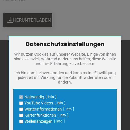
HERUNTERLADEN
Datenschutzeinstellungen
Zum Betrieb der Seite notwendige Cookies / Drittanbieter:
Wir nutzen Cookies auf unserer Website. Einige von ihnen
Name
PHP Session Cookie
sind essenziell, während andere uns helfen, diese Website
Anbieter
Eigentümer dieser Website
und Ihre Erfahrung zu verbessern.
Stadt Bad
Zweck
Absicherung Kontaktformular / SPAM
Frankenhausen
Schutz
Ich bin damit einverstanden und kann meine Einwilligung
jederzeit mit Wirkung für die Zukunft widerrufen oder
Cookie Name
PHPSESSID, fe_typo_user
Markt 1
ändern.
Cookie Laufzeit
undefined
06567 Bad Frankenhausen
Telefon: 034671 7 20 0
Notwendig
Info
Name
Cookiespeicherung Entscheidungscookie
E-Mail:
info@bad-frankenhausen.de
YouTube Videos
Info
Anbieter
Eigentümer dieser Website
Wetterinformationen
Info
Zweck
Speichert die Einstellungen der Besucher
Kartenfunktionen
Info
bezüglich der Speicherung von Cookies.
Search
Stellenanzeigen
Info
Suche
Cookie Name
dywc
for: