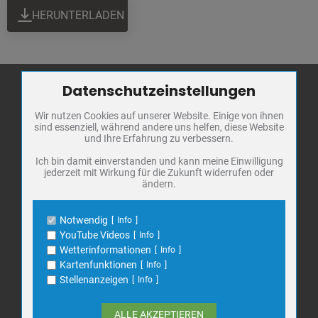
HERUNTERLADEN
Datenschutzeinstellungen
Zum Betrieb der Seite notwendige Cookies / Drittanbieter:
Wir nutzen Cookies auf unserer Website. Einige von ihnen
Name
PHP Session Cookie
Stadt Bad
sind essenziell, während andere uns helfen, diese Website
Anbieter
Eigentümer dieser Website
Frankenhausen
und Ihre Erfahrung zu verbessern.
Zweck
Absicherung Kontaktformular / SPAM
Schutz
Markt 1
Ich bin damit einverstanden und kann meine Einwilligung
jederzeit mit Wirkung für die Zukunft widerrufen oder
Cookie Name
PHPSESSID, fe_typo_user
06567 Bad Frankenhausen
ändern.
Cookie Laufzeit
undefined
Telefon: 034671 7 20 0
E-Mail:
info@bad-frankenhausen.de
Notwendig
Info
Name
Cookiespeicherung Entscheidungscookie
YouTube Videos
Info
Anbieter
Eigentümer dieser Website
Wetterinformationen
Info
Search
Zweck
Speichert die Einstellungen der Besucher
Kartenfunktionen
Info
Suche
bezüglich der Speicherung von Cookies.
for:
Stellenanzeigen
Info
Cookie Name
dywc
Cookie Laufzeit
1 Jahr
ALLE AKZEPTIEREN