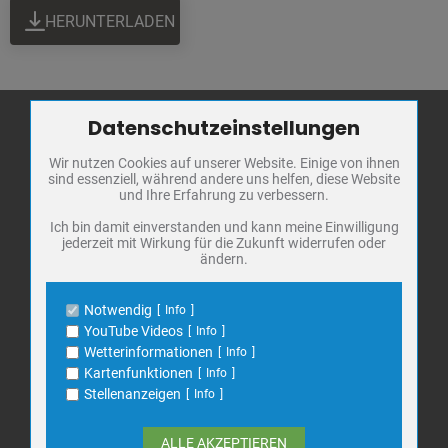
HERUNTERLADEN
Datenschutzeinstellungen
Zum Betrieb der Seite notwendige Cookies / Drittanbieter:
Wir nutzen Cookies auf unserer Website. Einige von ihnen
Name
PHP Session Cookie
Stadt Bad
sind essenziell, während andere uns helfen, diese Website
Anbieter
Eigentümer dieser Website
Frankenhausen
und Ihre Erfahrung zu verbessern.
Zweck
Absicherung Kontaktformular / SPAM
Schutz
Markt 1
Ich bin damit einverstanden und kann meine Einwilligung
jederzeit mit Wirkung für die Zukunft widerrufen oder
Cookie Name
PHPSESSID, fe_typo_user
06567 Bad Frankenhausen
ändern.
Cookie Laufzeit
undefined
Telefon: 034671 7 20 0
E-Mail:
info@bad-frankenhausen.de
Notwendig
Info
Name
Cookiespeicherung Entscheidungscookie
YouTube Videos
Info
Anbieter
Eigentümer dieser Website
Wetterinformationen
Info
Search
Zweck
Speichert die Einstellungen der Besucher
Kartenfunktionen
Info
Suche
bezüglich der Speicherung von Cookies.
for:
Stellenanzeigen
Info
Cookie Name
dywc
Cookie Laufzeit
1 Jahr
ALLE AKZEPTIEREN