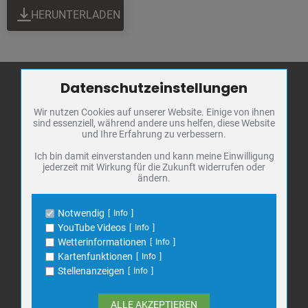
HERUNTERLADEN
Datenschutzeinstellungen
Zum Betrieb der Seite notwendige Cookies / Drittanbieter:
Wir nutzen Cookies auf unserer Website. Einige von ihnen
Name
PHP Session Cookie
Stadt Bad
sind essenziell, während andere uns helfen, diese Website
Anbieter
Eigentümer dieser Website
Frankenhausen
und Ihre Erfahrung zu verbessern.
Zweck
Absicherung Kontaktformular / SPAM
Schutz
Markt 1
Ich bin damit einverstanden und kann meine Einwilligung
jederzeit mit Wirkung für die Zukunft widerrufen oder
Cookie Name
PHPSESSID, fe_typo_user
06567 Bad Frankenhausen
ändern.
Cookie Laufzeit
undefined
Telefon: 034671 7 20 0
E-Mail:
info@bad-frankenhausen.de
Notwendig
Info
Name
Cookiespeicherung Entscheidungscookie
YouTube Videos
Info
Anbieter
Eigentümer dieser Website
Wetterinformationen
Info
Search
Zweck
Speichert die Einstellungen der Besucher
Kartenfunktionen
Info
Suche
bezüglich der Speicherung von Cookies.
for:
Stellenanzeigen
Info
Cookie Name
dywc
Cookie Laufzeit
1 Jahr
ALLE AKZEPTIEREN