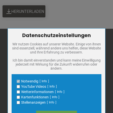
HERUNTERLADEN
Datenschutzeinstellungen
Zum Betrieb der Seite notwendige Cookies / Drittanbieter:
Wir nutzen Cookies auf unserer Website. Einige von ihnen
Name
PHP Session Cookie
sind essenziell, während andere uns helfen, diese Website
Stadt Bad
Anbieter
Eigentümer dieser Website
und Ihre Erfahrung zu verbessern.
Frankenhausen
Zweck
Absicherung Kontaktformular / SPAM
Schutz
Ich bin damit einverstanden und kann meine Einwilligung
Markt 1
jederzeit mit Wirkung für die Zukunft widerrufen oder
Cookie Name
PHPSESSID, fe_typo_user
ändern.
06567 Bad Frankenhausen
Cookie Laufzeit
undefined
Telefon: 034671 7 20 0
Notwendig
Info
E-Mail:
info@bad-frankenhausen.de
Name
Cookiespeicherung Entscheidungscookie
YouTube Videos
Info
Anbieter
Eigentümer dieser Website
Wetterinformationen
Info
Zweck
Speichert die Einstellungen der Besucher
Kartenfunktionen
Info
Search
bezüglich der Speicherung von Cookies.
Suche
Stellenanzeigen
Info
for:
Cookie Name
dywc
Cookie Laufzeit
1 Jahr