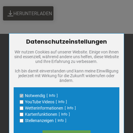
HERUNTERLADEN
Datenschutzeinstellungen
Zum Betrieb der Seite notwendige Cookies / Drittanbieter:
Wir nutzen Cookies auf unserer Website. Einige von ihnen
Name
PHP Session Cookie
sind essenziell, während andere uns helfen, diese Website
Stadt Bad
Anbieter
Eigentümer dieser Website
und Ihre Erfahrung zu verbessern.
Frankenhausen
Zweck
Absicherung Kontaktformular / SPAM
Schutz
Ich bin damit einverstanden und kann meine Einwilligung
Markt 1
jederzeit mit Wirkung für die Zukunft widerrufen oder
Cookie Name
PHPSESSID, fe_typo_user
ändern.
06567 Bad Frankenhausen
Cookie Laufzeit
undefined
Telefon: 034671 7 20 0
Notwendig
Info
E-Mail:
info@bad-frankenhausen.de
Name
Cookiespeicherung Entscheidungscookie
YouTube Videos
Info
Anbieter
Eigentümer dieser Website
Wetterinformationen
Info
Zweck
Speichert die Einstellungen der Besucher
Kartenfunktionen
Info
Search
bezüglich der Speicherung von Cookies.
Suche
Stellenanzeigen
Info
for:
Cookie Name
dywc
Cookie Laufzeit
1 Jahr