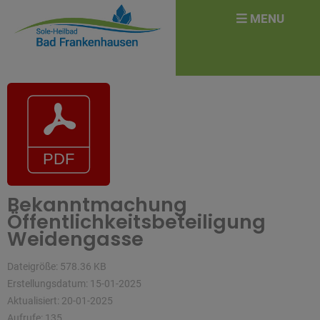
überspringen
Search
MENU
for:
Bekanntmachung
Öffentlichkeitsbeteiligung
Weidengasse
Dateigröße: 578.36 KB
Erstellungsdatum: 15-01-2025
Aktualisiert: 20-01-2025
Aufrufe: 135