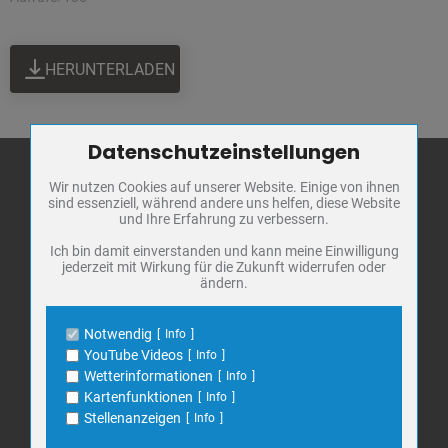
HERUNTERLADEN
Datenschutzeinstellungen
Zum Betrieb der Seite notwendige Cookies / Drittanbieter:
Wir nutzen Cookies auf unserer Website. Einige von ihnen
Name
PHP Session Cookie
sind essenziell, während andere uns helfen, diese Website
Anbieter
Eigentümer dieser Website
und Ihre Erfahrung zu verbessern.
Stadt Bad
Zweck
Absicherung Kontaktformular / SPAM
Frankenhausen
Schutz
Ich bin damit einverstanden und kann meine Einwilligung
jederzeit mit Wirkung für die Zukunft widerrufen oder
Cookie Name
PHPSESSID, fe_typo_user
Markt 1
ändern.
Cookie Laufzeit
undefined
06567 Bad Frankenhausen
Telefon: 034671 7 20 0
Notwendig
Info
Name
Cookiespeicherung Entscheidungscookie
E-Mail:
info@bad-frankenhausen.de
YouTube Videos
Info
Anbieter
Eigentümer dieser Website
Wetterinformationen
Info
Zweck
Speichert die Einstellungen der Besucher
Kartenfunktionen
Info
bezüglich der Speicherung von Cookies.
Search
Stellenanzeigen
Info
Suche
Cookie Name
dywc
for: