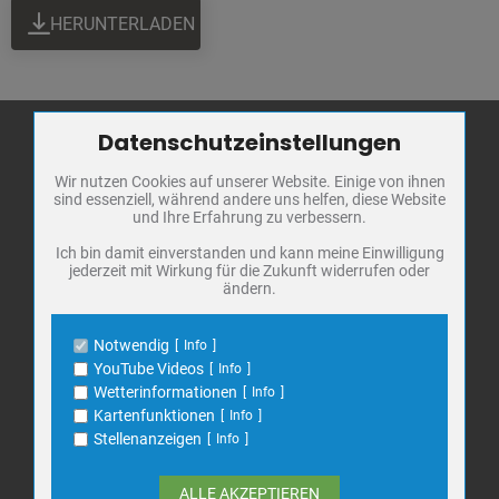
HERUNTERLADEN
Datenschutzeinstellungen
Zum Betrieb der Seite notwendige Cookies / Drittanbieter:
Wir nutzen Cookies auf unserer Website. Einige von ihnen
Name
PHP Session Cookie
Stadt Bad
sind essenziell, während andere uns helfen, diese Website
Anbieter
Eigentümer dieser Website
Frankenhausen
und Ihre Erfahrung zu verbessern.
Zweck
Absicherung Kontaktformular / SPAM
Schutz
Markt 1
Ich bin damit einverstanden und kann meine Einwilligung
jederzeit mit Wirkung für die Zukunft widerrufen oder
Cookie Name
PHPSESSID, fe_typo_user
06567 Bad Frankenhausen
ändern.
Cookie Laufzeit
undefined
Telefon: 034671 7 20 0
E-Mail:
info@bad-frankenhausen.de
Notwendig
Info
Name
Cookiespeicherung Entscheidungscookie
YouTube Videos
Info
Anbieter
Eigentümer dieser Website
Wetterinformationen
Info
Search
Zweck
Speichert die Einstellungen der Besucher
Kartenfunktionen
Info
Suche
bezüglich der Speicherung von Cookies.
for:
Stellenanzeigen
Info
Cookie Name
dywc
Cookie Laufzeit
1 Jahr
ALLE AKZEPTIEREN