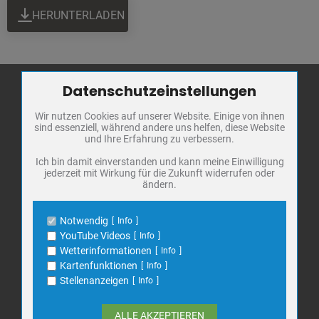
HERUNTERLADEN
Datenschutzeinstellungen
Zum Betrieb der Seite notwendige Cookies / Drittanbieter:
Wir nutzen Cookies auf unserer Website. Einige von ihnen
Name
PHP Session Cookie
Stadt Bad
sind essenziell, während andere uns helfen, diese Website
Anbieter
Eigentümer dieser Website
Frankenhausen
und Ihre Erfahrung zu verbessern.
Zweck
Absicherung Kontaktformular / SPAM
Schutz
Markt 1
Ich bin damit einverstanden und kann meine Einwilligung
jederzeit mit Wirkung für die Zukunft widerrufen oder
Cookie Name
PHPSESSID, fe_typo_user
06567 Bad Frankenhausen
ändern.
Cookie Laufzeit
undefined
Telefon: 034671 7 20 0
E-Mail:
info@bad-frankenhausen.de
Notwendig
Info
Name
Cookiespeicherung Entscheidungscookie
YouTube Videos
Info
Anbieter
Eigentümer dieser Website
Wetterinformationen
Info
Search
Zweck
Speichert die Einstellungen der Besucher
Kartenfunktionen
Info
Suche
bezüglich der Speicherung von Cookies.
for:
Stellenanzeigen
Info
Cookie Name
dywc
Cookie Laufzeit
1 Jahr
ALLE AKZEPTIEREN