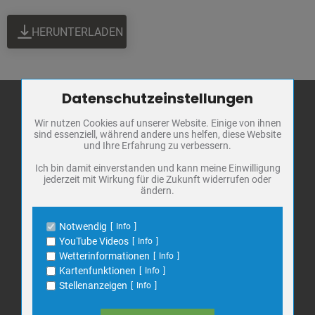
HERUNTERLADEN
Datenschutzeinstellungen
Zum Betrieb der Seite notwendige Cookies / Drittanbieter:
Wir nutzen Cookies auf unserer Website. Einige von ihnen
Name
PHP Session Cookie
sind essenziell, während andere uns helfen, diese Website
Stadt Bad
Anbieter
Eigentümer dieser Website
und Ihre Erfahrung zu verbessern.
Frankenhausen
Zweck
Absicherung Kontaktformular / SPAM
Schutz
Ich bin damit einverstanden und kann meine Einwilligung
Markt 1
jederzeit mit Wirkung für die Zukunft widerrufen oder
Cookie Name
PHPSESSID, fe_typo_user
ändern.
06567 Bad Frankenhausen
Cookie Laufzeit
undefined
Telefon: 034671 7 20 0
Notwendig
Info
E-Mail:
info@bad-frankenhausen.de
Name
Cookiespeicherung Entscheidungscookie
YouTube Videos
Info
Anbieter
Eigentümer dieser Website
Wetterinformationen
Info
Zweck
Speichert die Einstellungen der Besucher
Kartenfunktionen
Info
Search
bezüglich der Speicherung von Cookies.
Suche
Stellenanzeigen
Info
for:
Cookie Name
dywc
Cookie Laufzeit
1 Jahr