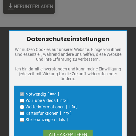
HERUNTERLADEN
Datenschutzeinstellungen
Zum Betrieb der Seite notwendige Cookies / Drittanbieter:
Wir nutzen Cookies auf unserer Website. Einige von ihnen
Name
PHP Session Cookie
Stadt Bad
sind essenziell, während andere uns helfen, diese Website
Anbieter
Eigentümer dieser Website
Frankenhausen
und Ihre Erfahrung zu verbessern.
Zweck
Absicherung Kontaktformular / SPAM
Schutz
Markt 1
Ich bin damit einverstanden und kann meine Einwilligung
jederzeit mit Wirkung für die Zukunft widerrufen oder
Cookie Name
PHPSESSID, fe_typo_user
06567 Bad Frankenhausen
ändern.
Cookie Laufzeit
undefined
Telefon: 034671 7 20 0
E-Mail:
info@bad-frankenhausen.de
Notwendig
Info
Name
Cookiespeicherung Entscheidungscookie
YouTube Videos
Info
Anbieter
Eigentümer dieser Website
Wetterinformationen
Info
Search
Zweck
Speichert die Einstellungen der Besucher
Kartenfunktionen
Info
Suche
bezüglich der Speicherung von Cookies.
for:
Stellenanzeigen
Info
Cookie Name
dywc
Cookie Laufzeit
1 Jahr
ALLE AKZEPTIEREN