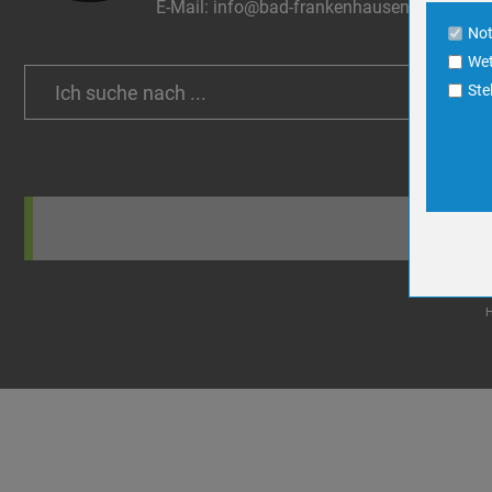
E-Mail:
info@bad-frankenhausen.de
Cookie La
No
Wet
Name
Search
Ste
Anbieter
for:
Zweck
Cookie 
Cookie La
Name
Anbieter
Zweck
Cookie 
Cookie La