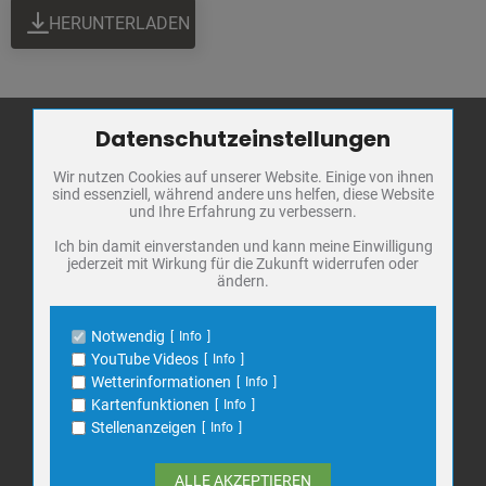
HERUNTERLADEN
Datenschutzeinstellungen
Zum Betrieb der Seite notwendige Cookies / Drittanbieter:
Wir nutzen Cookies auf unserer Website. Einige von ihnen
Name
PHP Session Cookie
Stadt Bad
sind essenziell, während andere uns helfen, diese Website
Anbieter
Eigentümer dieser Website
Frankenhausen
und Ihre Erfahrung zu verbessern.
Zweck
Absicherung Kontaktformular / SPAM
Schutz
Markt 1
Ich bin damit einverstanden und kann meine Einwilligung
jederzeit mit Wirkung für die Zukunft widerrufen oder
Cookie Name
PHPSESSID, fe_typo_user
06567 Bad Frankenhausen
ändern.
Cookie Laufzeit
undefined
Telefon: 034671 7 20 0
E-Mail:
info@bad-frankenhausen.de
Notwendig
Info
Name
Cookiespeicherung Entscheidungscookie
YouTube Videos
Info
Anbieter
Eigentümer dieser Website
Wetterinformationen
Info
Search
Zweck
Speichert die Einstellungen der Besucher
Kartenfunktionen
Info
Suche
bezüglich der Speicherung von Cookies.
for:
Stellenanzeigen
Info
Cookie Name
dywc
Cookie Laufzeit
1 Jahr
ALLE AKZEPTIEREN