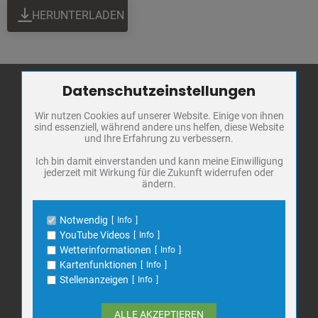
HERUNTERLADEN
Datenschutzeinstellungen
Zum Betrieb der Seite notwendige Cookies / Drittanbieter:
Wir nutzen Cookies auf unserer Website. Einige von ihnen
Name
PHP Session Cookie
Stadt Bad
sind essenziell, während andere uns helfen, diese Website
Anbieter
Eigentümer dieser Website
Frankenhausen
und Ihre Erfahrung zu verbessern.
Zweck
Absicherung Kontaktformular / SPAM
Schutz
Markt 1
Ich bin damit einverstanden und kann meine Einwilligung
jederzeit mit Wirkung für die Zukunft widerrufen oder
Cookie Name
PHPSESSID, fe_typo_user
06567 Bad Frankenhausen
ändern.
Cookie Laufzeit
undefined
Telefon: 034671 7 20 0
E-Mail:
info@bad-frankenhausen.de
Notwendig
Info
Name
Cookiespeicherung Entscheidungscookie
YouTube Videos
Info
Anbieter
Eigentümer dieser Website
Wetterinformationen
Info
Search
Zweck
Speichert die Einstellungen der Besucher
Kartenfunktionen
Info
Suche
bezüglich der Speicherung von Cookies.
for:
Stellenanzeigen
Info
Cookie Name
dywc
Cookie Laufzeit
1 Jahr
ALLE AKZEPTIEREN