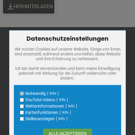
HERUNTERLADEN
Datenschutzeinstellungen
Zum Betrieb der Seite notwendige Cookies / Drittanbieter:
Wir nutzen Cookies auf unserer Website. Einige von ihnen
Name
PHP Session Cookie
Stadt Bad
sind essenziell, während andere uns helfen, diese Website
Anbieter
Eigentümer dieser Website
Frankenhausen
und Ihre Erfahrung zu verbessern.
Zweck
Absicherung Kontaktformular / SPAM
Schutz
Markt 1
Ich bin damit einverstanden und kann meine Einwilligung
jederzeit mit Wirkung für die Zukunft widerrufen oder
Cookie Name
PHPSESSID, fe_typo_user
06567 Bad Frankenhausen
ändern.
Cookie Laufzeit
undefined
Telefon: 034671 7 20 0
E-Mail:
info@bad-frankenhausen.de
Notwendig
Info
Name
Cookiespeicherung Entscheidungscookie
YouTube Videos
Info
Anbieter
Eigentümer dieser Website
Wetterinformationen
Info
Search
Zweck
Speichert die Einstellungen der Besucher
Kartenfunktionen
Info
Suche
bezüglich der Speicherung von Cookies.
for:
Stellenanzeigen
Info
Cookie Name
dywc
Cookie Laufzeit
1 Jahr
ALLE AKZEPTIEREN