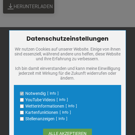
HERUNTERLADEN
Datenschutzeinstellungen
Zum Betrieb der Seite notwendige Cookies / Drittanbieter:
Wir nutzen Cookies auf unserer Website. Einige von ihnen
Name
PHP Session Cookie
Stadt Bad
sind essenziell, während andere uns helfen, diese Website
Anbieter
Eigentümer dieser Website
Frankenhausen
und Ihre Erfahrung zu verbessern.
Zweck
Absicherung Kontaktformular / SPAM
Schutz
Markt 1
Ich bin damit einverstanden und kann meine Einwilligung
jederzeit mit Wirkung für die Zukunft widerrufen oder
Cookie Name
PHPSESSID, fe_typo_user
06567 Bad Frankenhausen
ändern.
Cookie Laufzeit
undefined
Telefon: 034671 7 20 0
E-Mail:
info@bad-frankenhausen.de
Notwendig
Info
Name
Cookiespeicherung Entscheidungscookie
YouTube Videos
Info
Anbieter
Eigentümer dieser Website
Wetterinformationen
Info
Search
Zweck
Speichert die Einstellungen der Besucher
Kartenfunktionen
Info
Suche
bezüglich der Speicherung von Cookies.
for:
Stellenanzeigen
Info
Cookie Name
dywc
Cookie Laufzeit
1 Jahr
ALLE AKZEPTIEREN