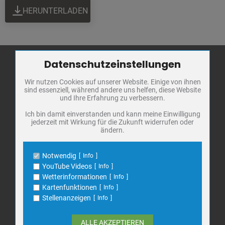
HERUNTERLADEN
Datenschutzeinstellungen
Zum Betrieb der Seite notwendige Cookies / Drittanbieter:
Wir nutzen Cookies auf unserer Website. Einige von ihnen
Name
PHP Session Cookie
Stadt Bad
sind essenziell, während andere uns helfen, diese Website
Anbieter
Eigentümer dieser Website
Frankenhausen
und Ihre Erfahrung zu verbessern.
Zweck
Absicherung Kontaktformular / SPAM
Schutz
Markt 1
Ich bin damit einverstanden und kann meine Einwilligung
jederzeit mit Wirkung für die Zukunft widerrufen oder
Cookie Name
PHPSESSID, fe_typo_user
06567 Bad Frankenhausen
ändern.
Cookie Laufzeit
undefined
Telefon: 034671 7 20 0
E-Mail:
info@bad-frankenhausen.de
Notwendig
Info
Name
Cookiespeicherung Entscheidungscookie
YouTube Videos
Info
Anbieter
Eigentümer dieser Website
Wetterinformationen
Info
Search
Zweck
Speichert die Einstellungen der Besucher
Kartenfunktionen
Info
Suche
bezüglich der Speicherung von Cookies.
for:
Stellenanzeigen
Info
Cookie Name
dywc
Cookie Laufzeit
1 Jahr
ALLE AKZEPTIEREN