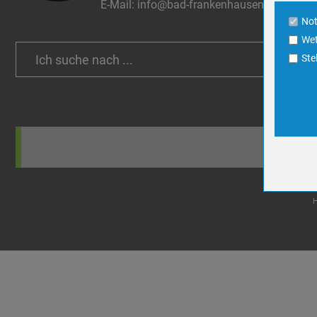
E-Mail:
info@bad-frankenhausen.de
Cookie La
No
Wet
Name
Search
Ste
Anbieter
for:
Zweck
Cookie 
Cookie La
Name
Anbieter
Zweck
Cookie 
Cookie La