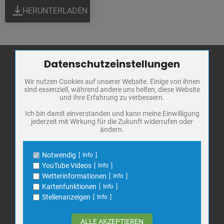
HERUNTERLADEN
Datenschutzeinstellungen
Zum Betrieb der Seite notwendige Cookies / Drittanbieter:
Wir nutzen Cookies auf unserer Website. Einige von ihnen
Name
PHP Session Cookie
Stadt Bad
sind essenziell, während andere uns helfen, diese Website
Anbieter
Eigentümer dieser Website
Frankenhausen
und Ihre Erfahrung zu verbessern.
Zweck
Absicherung Kontaktformular / SPAM
Schutz
Markt 1
Ich bin damit einverstanden und kann meine Einwilligung
jederzeit mit Wirkung für die Zukunft widerrufen oder
Cookie Name
PHPSESSID, fe_typo_user
06567 Bad Frankenhausen
ändern.
Cookie Laufzeit
undefined
Telefon: 034671 7 20 0
E-Mail:
info@bad-frankenhausen.de
Notwendig
Info
Name
Cookiespeicherung Entscheidungscookie
YouTube Videos
Info
Anbieter
Eigentümer dieser Website
Wetterinformationen
Info
Search
Zweck
Speichert die Einstellungen der Besucher
Kartenfunktionen
Info
Suche
bezüglich der Speicherung von Cookies.
for:
Stellenanzeigen
Info
Cookie Name
dywc
Cookie Laufzeit
1 Jahr
ALLE AKZEPTIEREN