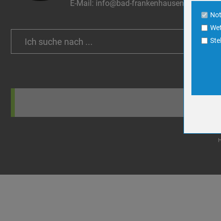
E-Mail:
info@bad-frankenhausen.de
Cookie La
No
Wet
Name
Search
Ste
Anbieter
for:
Zweck
Cookie 
Cookie La
Name
Anbieter
Zweck
Cookie 
Cookie La