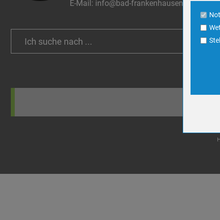
E-Mail:
info@bad-frankenhausen.de
Cookie La
No
Wet
Name
Search
Ste
Anbieter
for:
Zweck
Cookie 
Cookie La
Name
Anbieter
Zweck
Cookie 
Cookie La