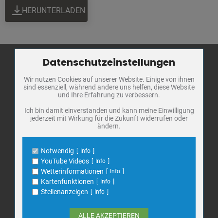
HERUNTERLADEN
Datenschutzeinstellungen
Zum Betrieb der Seite notwendige Cookies / Drittanbieter:
Wir nutzen Cookies auf unserer Website. Einige von ihnen
Name
PHP Session Cookie
Stadt Bad
sind essenziell, während andere uns helfen, diese Website
Anbieter
Eigentümer dieser Website
Frankenhausen
und Ihre Erfahrung zu verbessern.
Zweck
Absicherung Kontaktformular / SPAM
Schutz
Markt 1
Ich bin damit einverstanden und kann meine Einwilligung
jederzeit mit Wirkung für die Zukunft widerrufen oder
Cookie Name
PHPSESSID, fe_typo_user
06567 Bad Frankenhausen
ändern.
Cookie Laufzeit
undefined
Telefon: 034671 7 20 0
E-Mail:
info@bad-frankenhausen.de
Notwendig
Info
Name
Cookiespeicherung Entscheidungscookie
YouTube Videos
Info
Anbieter
Eigentümer dieser Website
Wetterinformationen
Info
Search
Zweck
Speichert die Einstellungen der Besucher
Kartenfunktionen
Info
Suche
bezüglich der Speicherung von Cookies.
for:
Stellenanzeigen
Info
Cookie Name
dywc
Cookie Laufzeit
1 Jahr
ALLE AKZEPTIEREN