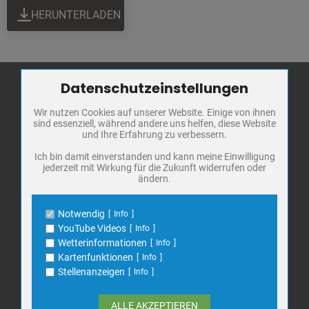
HERUNTERLADEN
Datenschutzeinstellungen
Zum Betrieb der Seite notwendige Cookies / Drittanbieter:
Wir nutzen Cookies auf unserer Website. Einige von ihnen
Name
PHP Session Cookie
Stadt Bad
sind essenziell, während andere uns helfen, diese Website
Anbieter
Eigentümer dieser Website
Frankenhausen
und Ihre Erfahrung zu verbessern.
Zweck
Absicherung Kontaktformular / SPAM
Schutz
Markt 1
Ich bin damit einverstanden und kann meine Einwilligung
jederzeit mit Wirkung für die Zukunft widerrufen oder
Cookie Name
PHPSESSID, fe_typo_user
06567 Bad Frankenhausen
ändern.
Cookie Laufzeit
undefined
Telefon: 034671 7 20 0
E-Mail:
info@bad-frankenhausen.de
Notwendig
Info
Name
Cookiespeicherung Entscheidungscookie
YouTube Videos
Info
Anbieter
Eigentümer dieser Website
Wetterinformationen
Info
Search
Zweck
Speichert die Einstellungen der Besucher
Kartenfunktionen
Info
Suche
bezüglich der Speicherung von Cookies.
for:
Stellenanzeigen
Info
Cookie Name
dywc
Cookie Laufzeit
1 Jahr
ALLE AKZEPTIEREN