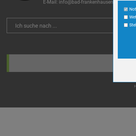
E-Mail:
info@bad-frankenhausen.de
Cookie La
No
Wet
Name
Search
Ste
Anbieter
for:
Zweck
Cookie 
Cookie La
Name
Anbieter
Zweck
Cookie 
Cookie La