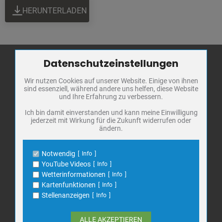
HERUNTERLADEN
Datenschutzeinstellungen
Zum Betrieb der Seite notwendige Cookies / Drittanbieter:
Wir nutzen Cookies auf unserer Website. Einige von ihnen
Name
PHP Session Cookie
Stadt Bad
sind essenziell, während andere uns helfen, diese Website
Anbieter
Eigentümer dieser Website
Frankenhausen
und Ihre Erfahrung zu verbessern.
Zweck
Absicherung Kontaktformular / SPAM
Schutz
Markt 1
Ich bin damit einverstanden und kann meine Einwilligung
jederzeit mit Wirkung für die Zukunft widerrufen oder
Cookie Name
PHPSESSID, fe_typo_user
06567 Bad Frankenhausen
ändern.
Cookie Laufzeit
undefined
Telefon: 034671 7 20 0
E-Mail:
info@bad-frankenhausen.de
Notwendig
Info
Name
Cookiespeicherung Entscheidungscookie
YouTube Videos
Info
Anbieter
Eigentümer dieser Website
Wetterinformationen
Info
Search
Zweck
Speichert die Einstellungen der Besucher
Kartenfunktionen
Info
Suche
bezüglich der Speicherung von Cookies.
for:
Stellenanzeigen
Info
Cookie Name
dywc
Cookie Laufzeit
1 Jahr
ALLE AKZEPTIEREN