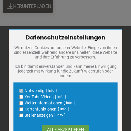
HERUNTERLADEN
Datenschutzeinstellungen
Zum Betrieb der Seite notwendige Cookies / Drittanbieter:
Wir nutzen Cookies auf unserer Website. Einige von ihnen
Name
PHP Session Cookie
Stadt Bad
sind essenziell, während andere uns helfen, diese Website
Anbieter
Eigentümer dieser Website
Frankenhausen
und Ihre Erfahrung zu verbessern.
Zweck
Absicherung Kontaktformular / SPAM
Schutz
Markt 1
Ich bin damit einverstanden und kann meine Einwilligung
jederzeit mit Wirkung für die Zukunft widerrufen oder
Cookie Name
PHPSESSID, fe_typo_user
06567 Bad Frankenhausen
ändern.
Cookie Laufzeit
undefined
Telefon: 034671 7 20 0
E-Mail:
info@bad-frankenhausen.de
Notwendig
Info
Name
Cookiespeicherung Entscheidungscookie
YouTube Videos
Info
Anbieter
Eigentümer dieser Website
Wetterinformationen
Info
Search
Zweck
Speichert die Einstellungen der Besucher
Kartenfunktionen
Info
Suche
bezüglich der Speicherung von Cookies.
for:
Stellenanzeigen
Info
Cookie Name
dywc
Cookie Laufzeit
1 Jahr
ALLE AKZEPTIEREN