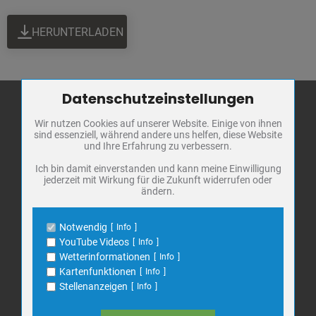
HERUNTERLADEN
Datenschutzeinstellungen
Zum Betrieb der Seite notwendige Cookies / Drittanbieter:
Wir nutzen Cookies auf unserer Website. Einige von ihnen
Name
PHP Session Cookie
sind essenziell, während andere uns helfen, diese Website
Stadt Bad
Anbieter
Eigentümer dieser Website
und Ihre Erfahrung zu verbessern.
Frankenhausen
Zweck
Absicherung Kontaktformular / SPAM
Schutz
Ich bin damit einverstanden und kann meine Einwilligung
Markt 1
jederzeit mit Wirkung für die Zukunft widerrufen oder
Cookie Name
PHPSESSID, fe_typo_user
ändern.
06567 Bad Frankenhausen
Cookie Laufzeit
undefined
Telefon: 034671 7 20 0
Notwendig
Info
E-Mail:
info@bad-frankenhausen.de
Name
Cookiespeicherung Entscheidungscookie
YouTube Videos
Info
Anbieter
Eigentümer dieser Website
Wetterinformationen
Info
Zweck
Speichert die Einstellungen der Besucher
Kartenfunktionen
Info
Search
bezüglich der Speicherung von Cookies.
Suche
Stellenanzeigen
Info
for:
Cookie Name
dywc
Cookie Laufzeit
1 Jahr