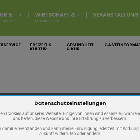
gs- und Entgeltordnung für die In
tadt Bad Frankenhausen
UR &
WIRTSCHAFT &
VERANSTALTUNG
OURISMUS
ENTWICKLUNG
RSERVICE
FREIZEIT &
GESUNDHEIT
GÄSTEINFORMA
KULTUR
& KUR
Datenschutzeinstellungen
Zum Betrieb der Seite notwendige Cookies / Drittanbieter:
en Cookies auf unserer Website. Einige von ihnen sind essenziell, währe
Bürgerservice
PHP Session Cookie
uns helfen, diese Website und Ihre Erfahrung zu verbessern.
Eigentümer dieser Website
n damit einverstanden und kann meine Einwilligung jederzeit mit Wirkung 
Absicherung Kontaktformular / SPAM Schutz
Zukunft widerrufen oder ändern.
Ansprechpartner
Name
PHPSESSID, fe_typo_user