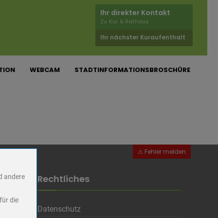
anspruchnahme bestimmter
Ihr direkter Kontakt
Zu Kur & Rathaus
Ihr nächster Kuraufenthalt
TION
WEBCAM
STADTINFORMATIONSBROSCHÜRE
nd andere
Rechtliches
für die
Datenschutz