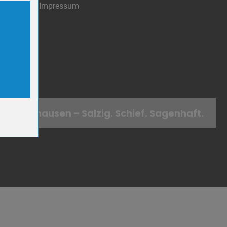
Impressum
ookies.
er-
r-