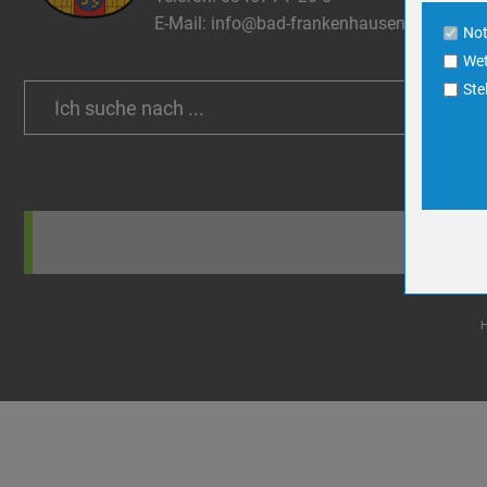
Cookie La
E-Mail:
info@bad-frankenhausen.de
No
Wet
Name
Ste
Search
Anbieter
for:
Zweck
Cookie 
Cookie La
Name
Anbieter
Zweck
Cookie 
Cookie La