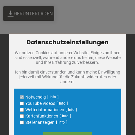
HERUNTERLADEN
Datenschutzeinstellungen
Zum Betrieb der Seite notwendige Cookies / Drittanbieter:
Wir nutzen Cookies auf unserer Website. Einige von ihnen
Name
PHP Session Cookie
sind essenziell, während andere uns helfen, diese Website
Stadt Bad
Anbieter
Eigentümer dieser Website
und Ihre Erfahrung zu verbessern.
Frankenhausen
Zweck
Absicherung Kontaktformular / SPAM
Schutz
Ich bin damit einverstanden und kann meine Einwilligung
Markt 1
jederzeit mit Wirkung für die Zukunft widerrufen oder
Cookie Name
PHPSESSID, fe_typo_user
ändern.
06567 Bad Frankenhausen
Cookie Laufzeit
undefined
Telefon: 034671 7 20 0
Notwendig
Info
E-Mail:
info@bad-frankenhausen.de
Name
Cookiespeicherung Entscheidungscookie
YouTube Videos
Info
Anbieter
Eigentümer dieser Website
Wetterinformationen
Info
Zweck
Speichert die Einstellungen der Besucher
Kartenfunktionen
Info
Search
bezüglich der Speicherung von Cookies.
Suche
Stellenanzeigen
Info
for:
Cookie Name
dywc
Cookie Laufzeit
1 Jahr