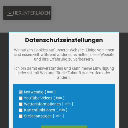
HERUNTERLADEN
Datenschutzeinstellungen
Zum Betrieb der Seite notwendige Cookies / Drittanbieter:
Wir nutzen Cookies auf unserer Website. Einige von ihnen
Name
PHP Session Cookie
sind essenziell, während andere uns helfen, diese Website
Stadt Bad
Anbieter
Eigentümer dieser Website
und Ihre Erfahrung zu verbessern.
Frankenhausen
Zweck
Absicherung Kontaktformular / SPAM
Schutz
Ich bin damit einverstanden und kann meine Einwilligung
Markt 1
jederzeit mit Wirkung für die Zukunft widerrufen oder
Cookie Name
PHPSESSID, fe_typo_user
ändern.
06567 Bad Frankenhausen
Cookie Laufzeit
undefined
Telefon: 034671 7 20 0
Notwendig
Info
E-Mail:
info@bad-frankenhausen.de
Name
Cookiespeicherung Entscheidungscookie
YouTube Videos
Info
Anbieter
Eigentümer dieser Website
Wetterinformationen
Info
Zweck
Speichert die Einstellungen der Besucher
Kartenfunktionen
Info
Search
bezüglich der Speicherung von Cookies.
Suche
Stellenanzeigen
Info
for:
Cookie Name
dywc
Cookie Laufzeit
1 Jahr