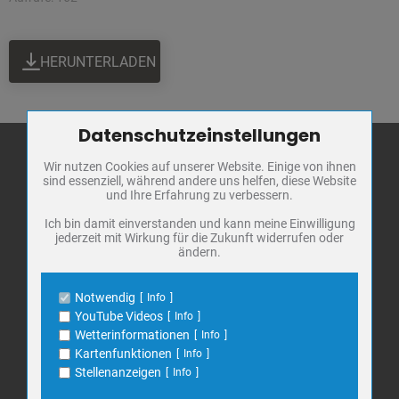
HERUNTERLADEN
Datenschutzeinstellungen
Zum Betrieb der Seite notwendige Cookies / Drittanbieter:
Wir nutzen Cookies auf unserer Website. Einige von ihnen
Name
PHP Session Cookie
sind essenziell, während andere uns helfen, diese Website
Anbieter
Eigentümer dieser Website
und Ihre Erfahrung zu verbessern.
Stadt Bad
Zweck
Absicherung Kontaktformular / SPAM
Frankenhausen
Schutz
Ich bin damit einverstanden und kann meine Einwilligung
jederzeit mit Wirkung für die Zukunft widerrufen oder
Cookie Name
PHPSESSID, fe_typo_user
Markt 1
ändern.
Cookie Laufzeit
undefined
06567 Bad Frankenhausen
Telefon: 034671 7 20 0
Notwendig
Info
Name
Cookiespeicherung Entscheidungscookie
E-Mail:
info@bad-frankenhausen.de
YouTube Videos
Info
Anbieter
Eigentümer dieser Website
Wetterinformationen
Info
Zweck
Speichert die Einstellungen der Besucher
Kartenfunktionen
Info
bezüglich der Speicherung von Cookies.
Search
Stellenanzeigen
Info
Suche
Cookie Name
dywc
for: