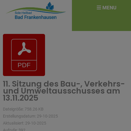
überspringen
Search
MENU
for:
11. Sitzung des Bau-, Verkehrs-
und Umweltausschusses am
13.11.2025
Dateigröße: 758.26 KB
Erstellungsdatum: 29-10-2025
Aktualisiert: 29-10-2025
Aufrufe: 392