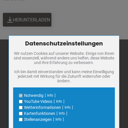
HERUNTERLADEN
Datenschutzeinstellungen
Zum Betrieb der Seite notwendige Cookies / Drittanbieter:
Wir nutzen Cookies auf unserer Website. Einige von ihnen
Name
PHP Session Cookie
sind essenziell, während andere uns helfen, diese Website
Anbieter
Eigentümer dieser Website
und Ihre Erfahrung zu verbessern.
Stadt Bad
Zweck
Absicherung Kontaktformular / SPAM
Frankenhausen
Schutz
Ich bin damit einverstanden und kann meine Einwilligung
jederzeit mit Wirkung für die Zukunft widerrufen oder
Cookie Name
PHPSESSID, fe_typo_user
Markt 1
ändern.
Cookie Laufzeit
undefined
06567 Bad Frankenhausen
Telefon: 034671 7 20 0
Notwendig
Info
Name
Cookiespeicherung Entscheidungscookie
E-Mail:
info@bad-frankenhausen.de
YouTube Videos
Info
Anbieter
Eigentümer dieser Website
Wetterinformationen
Info
Zweck
Speichert die Einstellungen der Besucher
Kartenfunktionen
Info
bezüglich der Speicherung von Cookies.
Search
Stellenanzeigen
Info
Suche
Cookie Name
dywc
for: