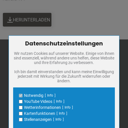
HERUNTERLADEN
Datenschutzeinstellungen
Zum Betrieb der Seite notwendige Cookies / Drittanbieter:
Wir nutzen Cookies auf unserer Website. Einige von ihnen
Name
PHP Session Cookie
sind essenziell, während andere uns helfen, diese Website
Anbieter
Eigentümer dieser Website
und Ihre Erfahrung zu verbessern.
Stadt Bad
Zweck
Absicherung Kontaktformular / SPAM
Frankenhausen
Schutz
Ich bin damit einverstanden und kann meine Einwilligung
jederzeit mit Wirkung für die Zukunft widerrufen oder
Cookie Name
PHPSESSID, fe_typo_user
Markt 1
ändern.
Cookie Laufzeit
undefined
06567 Bad Frankenhausen
Telefon: 034671 7 20 0
Notwendig
Info
Name
Cookiespeicherung Entscheidungscookie
E-Mail:
info@bad-frankenhausen.de
YouTube Videos
Info
Anbieter
Eigentümer dieser Website
Wetterinformationen
Info
Zweck
Speichert die Einstellungen der Besucher
Kartenfunktionen
Info
bezüglich der Speicherung von Cookies.
Search
Stellenanzeigen
Info
Suche
Cookie Name
dywc
for: