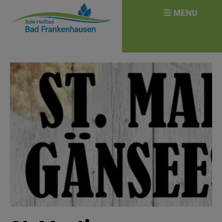
überspringen
Search
MENU
for: