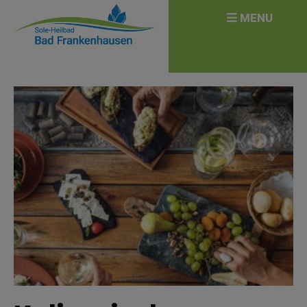
überspringen
Search
MENU
for: