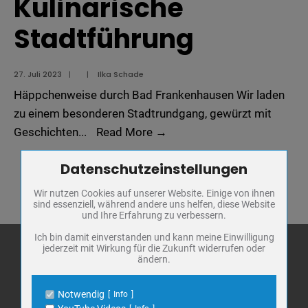
Kulinarische
Stadtführung
27. Juli 2023
|
|
Ilka Schade
Häppchenweise durch Bad Frankenhausen Wir laden
zu einem besonderen Stadtrundgang, gewürzt mit
Kulinarische
Geschichten
...
Read More
→
Stadtführung
Datenschutzeinstellungen
Zum Betrieb der Seite notwendige Cookies / Drittanbieter:
Wir nutzen Cookies auf unserer Website. Einige von ihnen
Name
PHP Session Cookie
sind essenziell, während andere uns helfen, diese Website
Anbieter
Eigentümer dieser Website
und Ihre Erfahrung zu verbessern.
Zweck
Absicherung Kontaktformular / SPAM
Schutz
Ich bin damit einverstanden und kann meine Einwilligung
jederzeit mit Wirkung für die Zukunft widerrufen oder
Cookie Name
PHPSESSID, fe_typo_user
ändern.
Cookie Laufzeit
undefined
Stadt Bad
Frankenhausen
Notwendig
Info
Name
Cookiespeicherung Entscheidungscookie