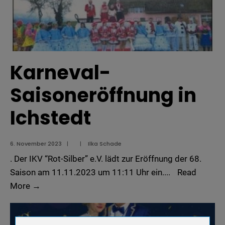
Karneval-
Saisoneröffnung in
Ichstedt
6. November 2023
|
|
Ilka Schade
. Der IKV “Rot-Silber” e.V. lädt zur Eröffnung der 68.
Saison am 11.11.2023 um 11:11 Uhr ein.
...
Read
Karneval-
More
→
Saisoneröffnung
in