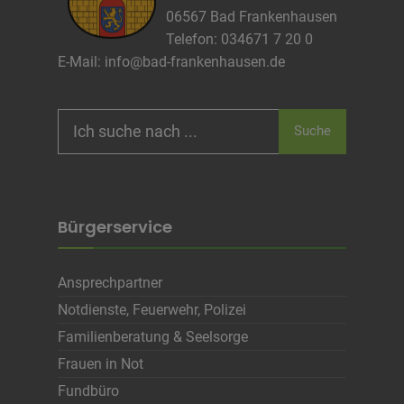
Cookie Laufzeit
06567 Bad Frankenhausen
Telefon: 034671 7 20 0
E-Mail:
info@bad-frankenhausen.de
Name
Cookies die zur Darstellung der
Stellenanzeige verwendet werden
Anbieter
Die Thüringer Agentur Für
Search
Fachkräftegewinnung (ThAFF)
Suche
for:
Zweck
Unbekannt
Cookie Name
CRAFT_CSRF_TOKEN, SecondredSession
Cookie Laufzeit
Sitzunsdauer
Bürgerservice
Infos schließen
Ansprechpartner
Notdienste, Feuerwehr, Polizei
Familienberatung & Seelsorge
Frauen in Not
Fundbüro