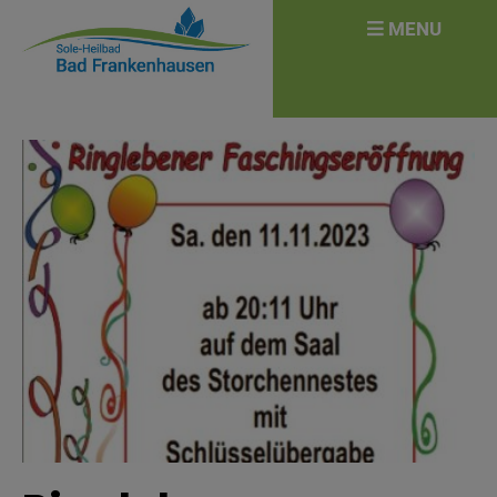
überspringen
Search
MENU
for: