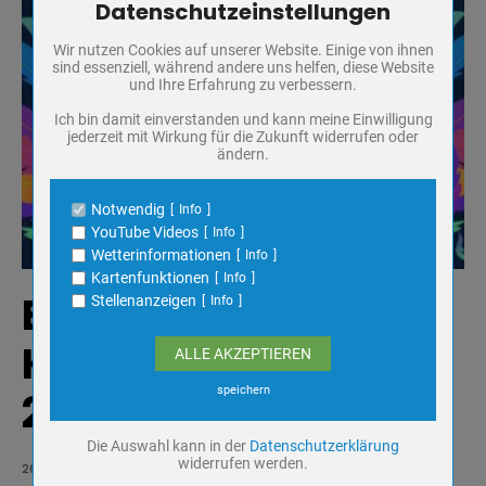
Ichstedt
Datenschutzeinstellungen
Zum Betrieb der Seite notwendige Cookies / Drittanbieter:
Wir nutzen Cookies auf unserer Website. Einige von ihnen
Name
PHP Session Cookie
sind essenziell, während andere uns helfen, diese Website
Anbieter
Eigentümer dieser Website
und Ihre Erfahrung zu verbessern.
Zweck
Absicherung Kontaktformular / SPAM
Schutz
Ich bin damit einverstanden und kann meine Einwilligung
jederzeit mit Wirkung für die Zukunft widerrufen oder
Cookie Name
PHPSESSID, fe_typo_user
ändern.
Cookie Laufzeit
undefined
Notwendig
Info
Name
Cookiespeicherung Entscheidungscookie
YouTube Videos
Info
Anbieter
Eigentümer dieser Website
Wetterinformationen
Info
Zweck
Speichert die Einstellungen der Besucher
Kartenfunktionen
Info
bezüglich der Speicherung von Cookies.
Eröffnung der
Stellenanzeigen
Info
Cookie Name
dywc
Cookie Laufzeit
1 Jahr
Karneval Session
ALLE AKZEPTIEREN
speichern
2023 / 2024
Name
YouTube Videos / Dies ist ein Video Dienst
von Google
Die Auswahl kann in der
Datenschutzerklärung
widerrufen werden.
Anbieter
Google Ireland Ltd.
26. Oktober 2023
|
|
Ilka Schade