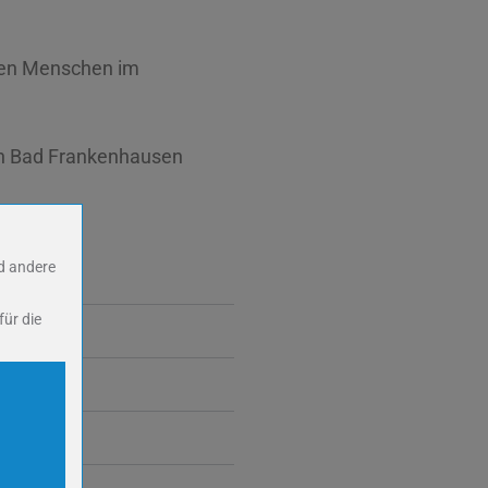
ngen Menschen im
 in Bad Frankenhausen
nd andere
für die
ookies.