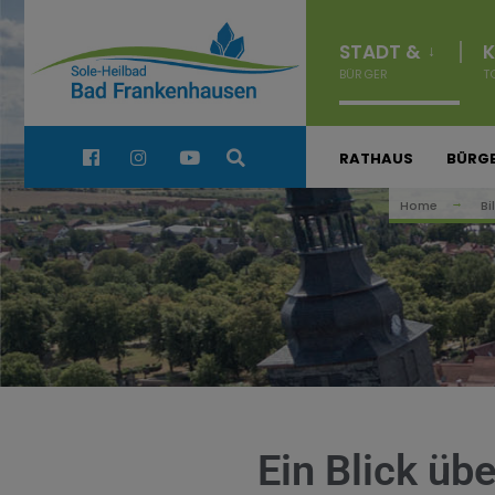
STADT &
K
BÜRGER
T
Quick Links:
RATHAUS
BÜRGE
Home
Bi
Ein Blick üb