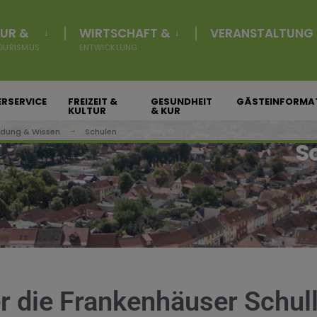
UR &
WIRTSCHAFT &
VERANSTALTUNG
OURISMUS
ENTWICKLUNG
RSERVICE
FREIZEIT &
GESUNDHEIT
GÄSTEINFORMA
KULTUR
& KUR
ldung & Wissen
Schulen
S
er die Frankenhäuser Schul