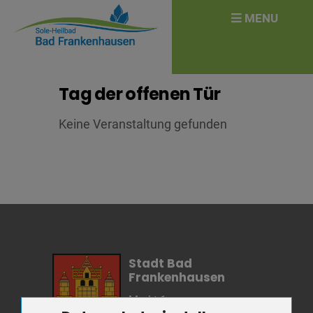
überspringen
Search
MENU
for:
Tag der offenen Tür
Keine Veranstaltung gefunden
Stadt Bad
Frankenhausen
Markt 1