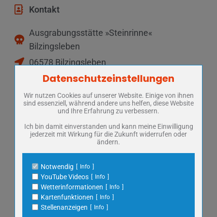
Kontakt
Ausgrabungsstätte »Steinrinne«
Bilzingsleben
06578 Bilzingsleben
Datenschutzeinstellungen
Zum Betrieb der Seite notwendige Cookies / Drittanbieter:
036375 50249
steinrinne@googlemail.com
Wir nutzen Cookies auf unserer Website. Einige von ihnen
Name
PHP Session Cookie
sind essenziell, während andere uns helfen, diese Website
Anbieter
Eigentümer dieser Website
www.steinrinne-bilzingsleben.com
und Ihre Erfahrung zu verbessern.
Zweck
Absicherung Kontaktformular / SPAM
Schutz
Ich bin damit einverstanden und kann meine Einwilligung
Öffnungszeiten
jederzeit mit Wirkung für die Zukunft widerrufen oder
Cookie Name
PHPSESSID, fe_typo_user
ändern.
Cookie Laufzeit
undefined
April – Oktober:
Notwendig
Info
Dienstag – Sonntag: 10 Uhr – 16 Uhr
Name
Cookiespeicherung Entscheidungscookie
YouTube Videos
Info
letzte Führung 15:30 Uhr
Anbieter
Eigentümer dieser Website
Wetterinformationen
Info
Zweck
Speichert die Einstellungen der Besucher
Kartenfunktionen
Info
bezüglich der Speicherung von Cookies.
Stellenanzeigen
Info
November – März:
Cookie Name
dywc