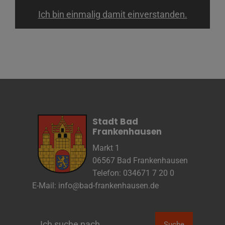
Ich bin einmalig damit einverstanden.
Name
Cookies die eventuell bei der Verwendung
von Google Maps gesetzt werden
Anbieter
Zweck
Marketing/Tracking
Cookie Name
Cookie Laufzeit
Name
Cookies die zur Darstellung der
Stadt Bad
Stellenanzeige verwendet werden
Frankenhausen
Anbieter
Die Thüringer Agentur Für
Fachkräftegewinnung (ThAFF)
Markt 1
Zweck
Unbekannt
06567 Bad Frankenhausen
Cookie Name
CRAFT_CSRF_TOKEN, SecondredSession
Telefon: 034671 7 20 0
Cookie Laufzeit
Sitzunsdauer
E-Mail:
info@bad-frankenhausen.de
Infos schließen
Suche