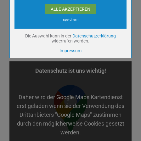
nur nach Voranmeldung
Cookie Laufzeit
1 Jahr
ALLE AKZEPTIEREN
speichern
Samstag – Sonntag, nur nach Voranmeldung!
Name
YouTube Videos / Dies ist ein Video Dienst
von Google
Die Auswahl kann in der
Datenschutzerklärung
widerrufen werden.
Anbieter
Google Ireland Ltd.
Zweck
Impressum
Cookie Name
yt-remote-device-
id,ytidb::LAST_RESULT_ENTRY_KEY,ytidb::LAST_RESUL
player-headers-readable,yt-remote-connected-
devices,yt.innertube::nextId,yt-player-bandwidth
Datenschutz ist uns wichtig!
Cookie Laufzeit
Unbekannt
Daher wird der Google Maps Kartendienst
Name
Keine
erst geladen wenn sie der Verwendung des
Anbieter
wetter2.com
Drittanbieters "Google Maps" zustimmen
Zweck
durch den möglicherweise Cookies gesetzt
Cookie Name
Cookie Laufzeit
werden.