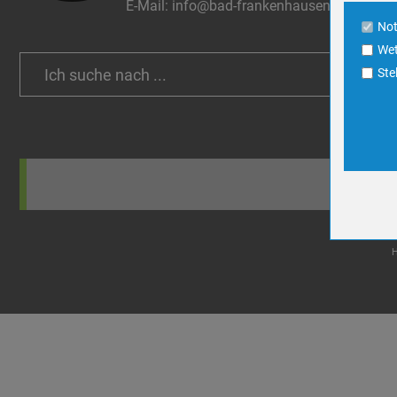
E-Mail:
info@bad-frankenhausen.de
Cookie La
No
Wet
Name
Search
Ste
Anbieter
for:
Zweck
Cookie 
Cookie La
Name
Anbieter
Zweck
Cookie 
Cookie La