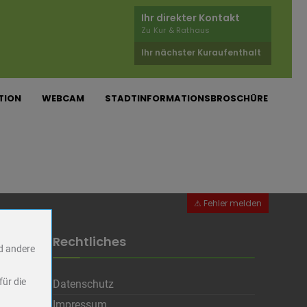
03.2026
Ihr direkter Kontakt
Zu Kur & Rathaus
Ihr nächster Kuraufenthalt
TION
WEBCAM
STADTINFORMATIONSBROSCHÜRE
Rechtliches
nd andere
für die
Datenschutz
Impressum