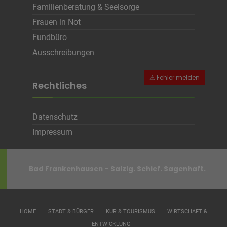
Cookie Name
CRAFT_CSRF_TOKEN, SecondredSession
Familienberatung & Seelsorge
Cookie Laufzeit
Sitzunsdauer
Frauen in Not
Fundbüro
Infos schließen
Ausschreibungen
Rechtliches
Datenschutz
Impressum
Bad Frankenhausen – Salzig. Schief. Sagenhaft.
HOME
STADT & BÜRGER
KUR & TOURISMUS
WIRTSCHAFT &
ENTWICKLUNG