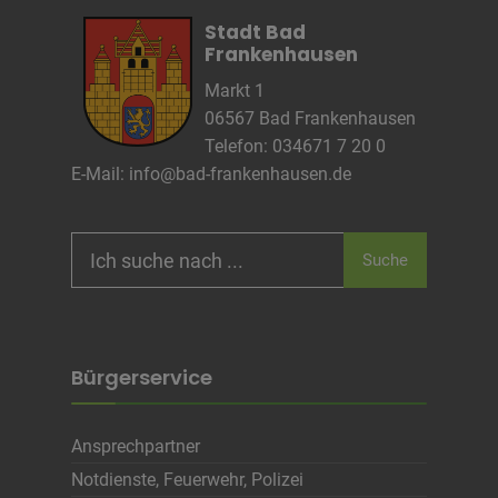
Anbieter
wetter2.com
Stadt Bad
Zweck
Frankenhausen
Cookie Name
Markt 1
Cookie Laufzeit
06567 Bad Frankenhausen
Telefon: 034671 7 20 0
E-Mail:
info@bad-frankenhausen.de
Name
Cookies die eventuell bei der Verwendung
von Google Maps gesetzt werden
Anbieter
Search
Zweck
Marketing/Tracking
Suche
for:
Cookie Name
Cookie Laufzeit
Bürgerservice
Name
Cookies die zur Darstellung der
Stellenanzeige verwendet werden
Anbieter
Die Thüringer Agentur Für
Ansprechpartner
Fachkräftegewinnung (ThAFF)
Zweck
Unbekannt
Notdienste, Feuerwehr, Polizei